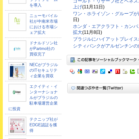
ゴールド・リザーブ社とベネズ
を導入
上げ
(11月11日)
ワン・ホライゾン・グループが
ニューモバイル
日)
社が中南米市場
ホンダ・エアクラフト・カンパ
における市場シ
拡大
(11月8日)
ェア拡大
ブラジルにハイアットプレイス
ドナルドソン社
シティバンクがアルゼンチンの
がPartmo社の
買収完了
NECがブラジル
のITセキュリテ
ィ企業を買収
エクイティ・イ
ンターナショナ
ルがブラジルの
駐車場運営企業
に投資
テクニップ社が
EDGE認証を獲
得