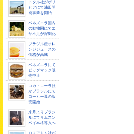
トタル社がボリ
ビアにて油田開
発事業を開始
ベネズエラ国内
の動物園にてエ
サ不足が深刻化
ブラジル産オレ
ンジジュースの
価格が高騰
ベネズエラにて
ビッグマック販
売中止
コカ・コーラ社
がブラジルにて
コーヒー豆の販
売開始
来月よりブラジ
ルにてサムスン
ペイ本格導入へ
ロスアトム社が