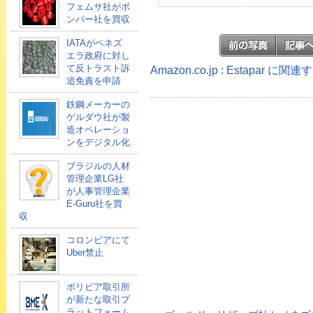
フェムサ社がボ
ンパー社を買収
IATAがベネズ
エラ政府に対し
て反トラスト訴
Amazon.co.jp : Estapar に関
追免責を申請
鉄鋼メーカーの
ゲルダウ社が製
造オペレーショ
ンをデジタル化
ブラジルの人材
管理企業LG社
が人事管理企業
E-Guru社を買
収
コロンビアにて
Uber禁止
ボリビア取引所
が新たな取引プ
ラットフォーム