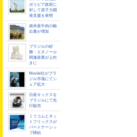
ボリビア政府に
対して原子力開
発支援を表明
南米産牛肉の輸
出量が増加
ブラジルの砂
糖・エタノール
関連産業が上向
きに
Movile社がブラ
ジル市場にてシ
ェア拡大
日産キックスを
ブラジルにて先
行販売
ミリコムとネッ
トフリックスが
パートナーシッ
プ締結