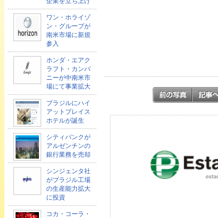
企業を立ち上げ
ワン・ホライゾ
ン・グループが
南米市場に新規
参入
ホンダ・エアク
ラフト・カンパ
ニーが中南米市
場にて事業拡大
ブラジルにハイ
アットプレイス
ホテルが誕生
シティバンクが
アルゼンチンの
銀行業務を売却
シンジェンタ社
がブラジル工場
の生産能力拡大
に投資
コカ・コーラ・