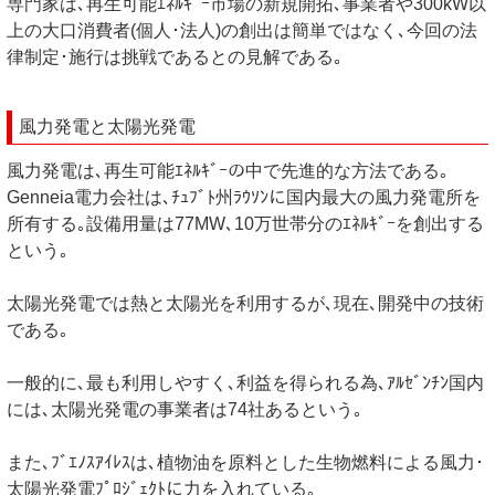
専門家は､再生可能ｴﾈﾙｷﾞｰ市場の新規開拓､事業者や300kW以
上の大口消費者(個人･法人)の創出は簡単ではなく､今回の法
律制定･施行は挑戦であるとの見解である｡
風力発電と太陽光発電
風力発電は､再生可能ｴﾈﾙｷﾞｰの中で先進的な方法である｡
Genneia電力会社は､ﾁｭﾌﾞﾄ州ﾗｳｿﾝに国内最大の風力発電所を
所有する｡設備用量は77MW､10万世帯分のｴﾈﾙｷﾞｰを創出する
という｡
太陽光発電では熱と太陽光を利用するが､現在､開発中の技術
である｡
一般的に､最も利用しやすく､利益を得られる為､ｱﾙｾﾞﾝﾁﾝ国内
には､太陽光発電の事業者は74社あるという｡
また､ﾌﾞｴﾉｽｱｲﾚｽは､植物油を原料とした生物燃料による風力･
太陽光発電ﾌﾟﾛｼﾞｪｸﾄに力を入れている｡