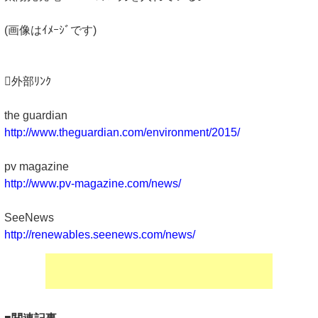
(画像はｲﾒｰｼﾞです)
外部ﾘﾝｸ
the guardian
http://www.theguardian.com/environment/2015/
pv magazine
http://www.pv-magazine.com/news/
SeeNews
http://renewables.seenews.com/news/