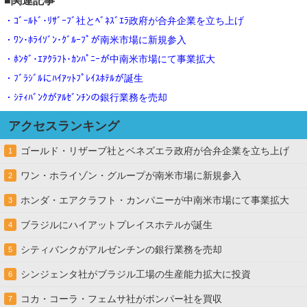
■関連記事
・ｺﾞｰﾙﾄﾞ･ﾘｻﾞｰﾌﾞ社とﾍﾞﾈｽﾞｴﾗ政府が合弁企業を立ち上げ
・ﾜﾝ･ﾎﾗｲｿﾞﾝ･ｸﾞﾙｰﾌﾟが南米市場に新規参入
・ﾎﾝﾀﾞ･ｴｱｸﾗﾌﾄ･ｶﾝﾊﾟﾆｰが中南米市場にて事業拡大
・ﾌﾞﾗｼﾞﾙにﾊｲｱｯﾄﾌﾟﾚｲｽﾎﾃﾙが誕生
・ｼﾃｨﾊﾞﾝｸがｱﾙｾﾞﾝﾁﾝの銀行業務を売却
アクセスランキング
ゴールド・リザーブ社とベネズエラ政府が合弁企業を立ち上げ
1
ワン・ホライゾン・グループが南米市場に新規参入
2
ホンダ・エアクラフト・カンパニーが中南米市場にて事業拡大
3
ブラジルにハイアットプレイスホテルが誕生
4
シティバンクがアルゼンチンの銀行業務を売却
5
シンジェンタ社がブラジル工場の生産能力拡大に投資
6
コカ・コーラ・フェムサ社がボンパー社を買収
7