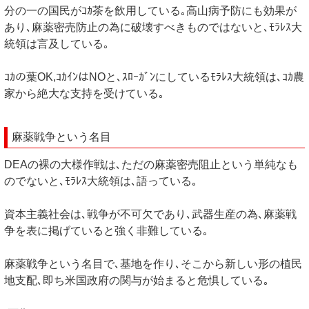
分の一の国民がｺｶ茶を飲用している｡高山病予防にも効果が
あり､麻薬密売防止の為に破壊すべきものではないと､ﾓﾗﾚｽ大
統領は言及している｡
ｺｶの葉OK,ｺｶｲﾝはNOと､ｽﾛｰｶﾞﾝにしているﾓﾗﾚｽ大統領は､ｺｶ農
家から絶大な支持を受けている｡
麻薬戦争という名目
DEAの裸の大様作戦は､ただの麻薬密売阻止という単純なも
のでないと､ﾓﾗﾚｽ大統領は､語っている｡
資本主義社会は､戦争が不可欠であり､武器生産の為､麻薬戦
争を表に掲げていると強く非難している｡
麻薬戦争という名目で､基地を作り､そこから新しい形の植民
地支配､即ち米国政府の関与が始まると危惧している｡