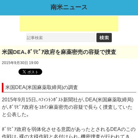
南米ニュース
米国DEA､ﾎﾞﾘﾋﾞｱ政府を麻薬密売の容疑で捜査
2015年9月30日 19:00
米国DEA(米国麻薬取締局)の調査
2015年9月15日､ﾊﾌｨﾝﾄﾝﾎﾟｽﾄ新聞社が､DEA(米国麻薬取締局)
が､ﾎﾞﾘﾋﾞｱ政府をｺｶｲﾝ麻薬密売の容疑で長らく捜査していた
と公表した｡
ﾎﾞﾘﾋﾞｱ政府を弱体化させる意図があったとされるDEAのこの
作戦は､裸の大様作戦と名付けられ､機密捜査が行われてき