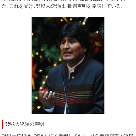
た｡これを受け､ﾓﾗﾚｽ大統領は､批判声明を発表している｡
ﾓﾗﾚｽ大統領の声明