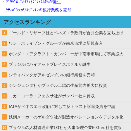
・ﾌﾞﾗｼﾞﾙにﾊｲｱｯﾄﾌﾟﾚｲｽﾎﾃﾙが誕生
・ｼﾃｨﾊﾞﾝｸがｱﾙｾﾞﾝﾁﾝの銀行業務を売却
アクセスランキング
ゴールド・リザーブ社とベネズエラ政府が合弁企業を立ち上げ
1
ワン・ホライゾン・グループが南米市場に新規参入
2
ホンダ・エアクラフト・カンパニーが中南米市場にて事業拡大
3
ブラジルにハイアットプレイスホテルが誕生
4
シティバンクがアルゼンチンの銀行業務を売却
5
シンジェンタ社がブラジル工場の生産能力拡大に投資
6
コカ・コーラ・フェムサ社がボンパー社を買収
7
IATAがベネズエラ政府に対して反トラスト訴追免責を申請
8
鉄鋼メーカーのゲルダウ社が製造オペレーションをデジタル化
9
ブラジルの人材管理企業LG社が人事管理企業E-Guru社を買収
10