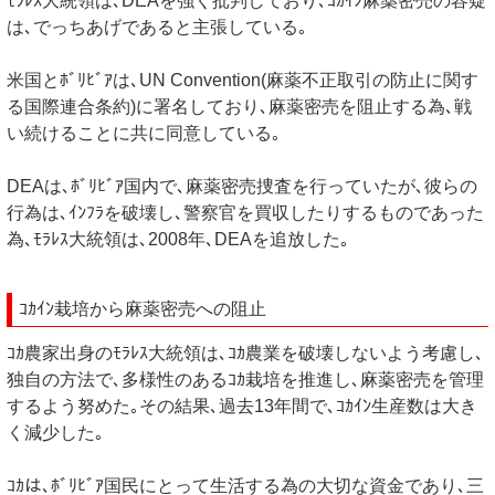
ﾓﾗﾚｽ大統領は､DEAを強く批判しており､ｺｶｲﾝ麻薬密売の容疑
は､でっちあげであると主張している｡
米国とﾎﾞﾘﾋﾞｱは､UN Convention(麻薬不正取引の防止に関す
る国際連合条約)に署名しており､麻薬密売を阻止する為､戦
い続けることに共に同意している｡
DEAは､ﾎﾞﾘﾋﾞｱ国内で､麻薬密売捜査を行っていたが､彼らの
行為は､ｲﾝﾌﾗを破壊し､警察官を買収したりするものであった
為､ﾓﾗﾚｽ大統領は､2008年､DEAを追放した｡
ｺｶｲﾝ栽培から麻薬密売への阻止
ｺｶ農家出身のﾓﾗﾚｽ大統領は､ｺｶ農業を破壊しないよう考慮し､
独自の方法で､多様性のあるｺｶ栽培を推進し､麻薬密売を管理
するよう努めた｡その結果､過去13年間で､ｺｶｲﾝ生産数は大き
く減少した｡
ｺｶは､ﾎﾞﾘﾋﾞｱ国民にとって生活する為の大切な資金であり､三