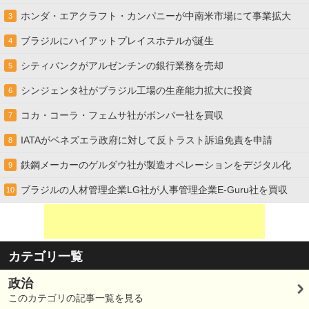
ホンダ・エアクラフト・カンパニーが中南米市場にて事業拡大
3
ブラジルにハイアットプレイスホテルが誕生
4
シティバンクがアルゼンチンの銀行業務を売却
5
シンジェンタ社がブラジル工場の生産能力拡大に投資
6
コカ・コーラ・フェムサ社がボンパー社を買収
7
IATAがベネズエラ政府に対して反トラスト訴追免責を申請
8
鉄鋼メーカーのゲルダウ社が製造オペレーションをデジタル化
9
ブラジルの人材管理企業LG社が人事管理企業E-Guru社を買収
10
カテゴリ一覧
政治
このカテゴリの記事一覧を見る